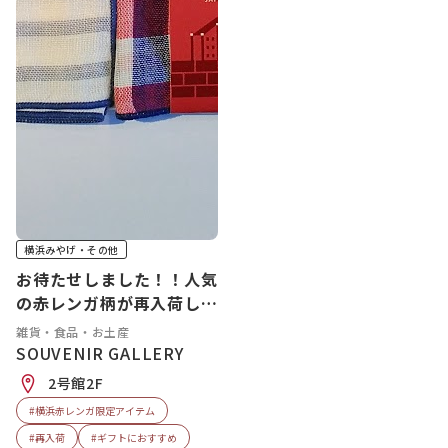
横浜みやげ・その他
お待たせしました！！人気
の赤レンガ柄が再入荷しま
した♪
雑貨・食品・お土産
SOUVENIR GALLERY
2号館2F
#横浜赤レンガ限定アイテム
#再入荷
#ギフトにおすすめ