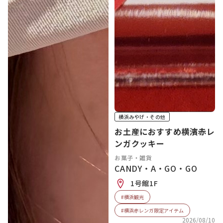
横浜みやげ・その他
お土産におすすめ横濱赤レ
ンガクッキー
お菓子・雑貨
CANDY・A・GO・GO
1号館1F
#横浜観光
#横浜赤レンガ限定アイテム
2026/08/10